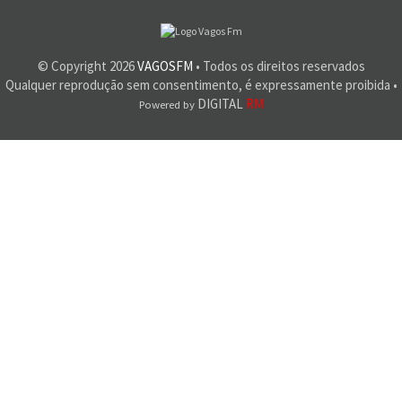
© Copyright
2026
VAGOSFM
• Todos os direitos reservados
Qualquer reprodução sem consentimento, é expressamente proibida •
DIGITAL
RM
Powered by