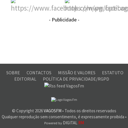
- Publicidade -
SOBRE
CONTACTOS
MISSÃO E VALORES
ESTATUTO
EDITORIAL
POLÍTICA DE PRIVACIDADE/RGPD
© Copyright
2026
VAGOSFM
• Todos os direitos reservados
Qualquer reprodução sem consentimento, é expressamente proibida •
DIGITAL
RM
Powered by