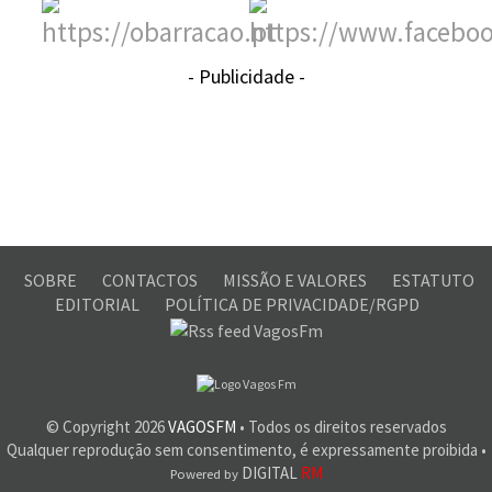
- Publicidade -
SOBRE
CONTACTOS
MISSÃO E VALORES
ESTATUTO
EDITORIAL
POLÍTICA DE PRIVACIDADE/RGPD
© Copyright
2026
VAGOSFM
• Todos os direitos reservados
Qualquer reprodução sem consentimento, é expressamente proibida •
DIGITAL
RM
Powered by