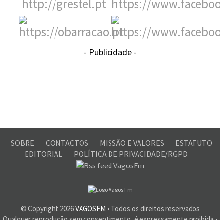
- Publicidade -
SOBRE
CONTACTOS
MISSÃO E VALORES
ESTATUTO
EDITORIAL
POLÍTICA DE PRIVACIDADE/RGPD
© Copyright
2026
VAGOSFM
• Todos os direitos reservados
Qualquer reprodução sem consentimento, é expressamente proibida •