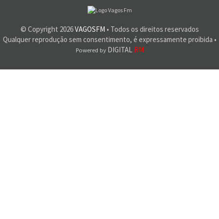
© Copyright
2026
VAGOSFM
• Todos os direitos reservados
Qualquer reprodução sem consentimento, é expressamente proibida •
DIGITAL
RM
Powered by