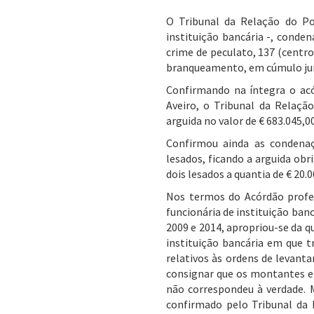
O Tribunal da Relação do Po
instituição bancária -, conden
crime de peculato, 137 (centro
branqueamento, em cúmulo juríd
Confirmando na íntegra o acó
Aveiro, o Tribunal da Relaç
arguida no valor de € 683.045,00
Confirmou ainda as condenaç
lesados, ficando a arguida obr
dois lesados a quantia de € 20.0
Nos termos do Acórdão proferi
funcionária de instituição ban
2009 e 2014, apropriou-se da q
instituição bancária em que t
relativos às ordens de levanta
consignar que os montantes e
não correspondeu à verdade. 
confirmado pelo Tribunal da 