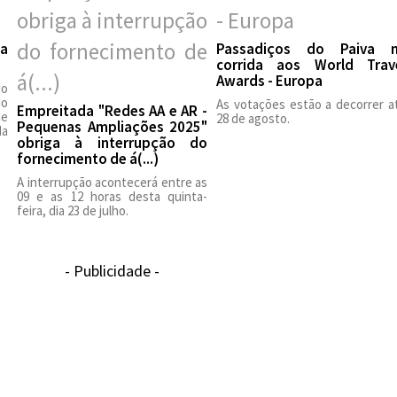
na
Passadiços do Paiva 
corrida aos World Trav
Awards - Europa
do
do
As votações estão a decorrer a
Empreitada "Redes AA e AR -
e
28 de agosto.
Pequenas Ampliações 2025"
da
obriga à interrupção do
fornecimento de á(...)
A interrupção acontecerá entre as
09 e as 12 horas desta quinta-
feira, dia 23 de julho.
- Publicidade -