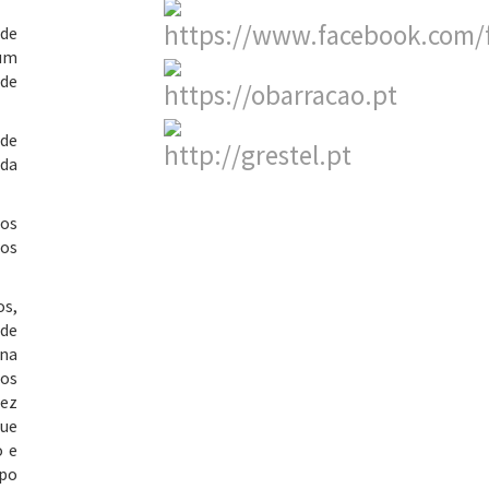
 de
 um
 de
 de
 da
los
ros
os,
 de
 na
tos
fez
que
o e
mpo