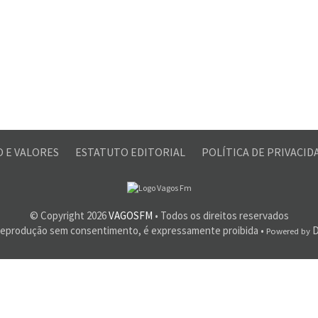
O E VALORES
ESTATUTO EDITORIAL
POLÍTICA DE PRIVACI
© Copyright
2026
VAGOSFM
• Todos os direitos reservados
reprodução sem consentimento, é expressamente proibida •
D
Powered by