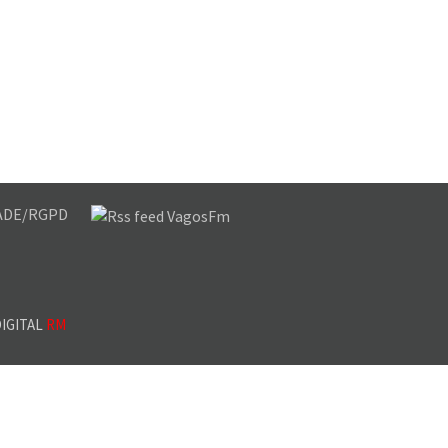
DADE/RGPD
IGITAL
RM