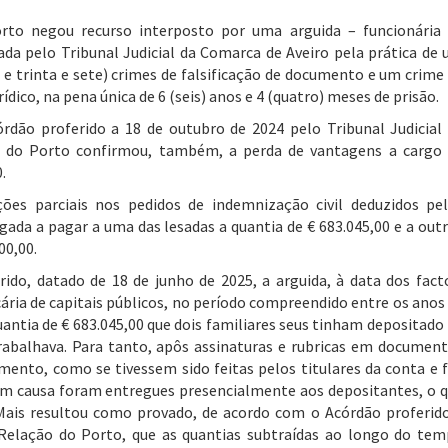
rto negou recurso interposto por uma arguida – funcionária
ada pelo Tribunal Judicial da Comarca de Aveiro pela prática de
 e trinta e sete) crimes de falsificação de documento e um crime
ico, na pena única de 6 (seis) anos e 4 (quatro) meses de prisão.
rdão proferido a 18 de outubro de 2024 pelo Tribunal Judicial
ão do Porto confirmou, também, a perda de vantagens a cargo
.
ões parciais nos pedidos de indemnização civil deduzidos pe
igada a pagar a uma das lesadas a quantia de € 683.045,00 e a out
00,00.
do, datado de 18 de junho de 2025, a arguida, à data dos fact
cária de capitais públicos, no período compreendido entre os anos
uantia de € 683.045,00 que dois familiares seus tinham depositado
rabalhava. Para tanto, apôs assinaturas e rubricas em documen
mento, como se tivessem sido feitas pelos titulares da conta e 
m causa foram entregues presencialmente aos depositantes, o 
Mais resultou como provado, de acordo com o Acórdão proferid
Relação do Porto, que as quantias subtraídas ao longo do te