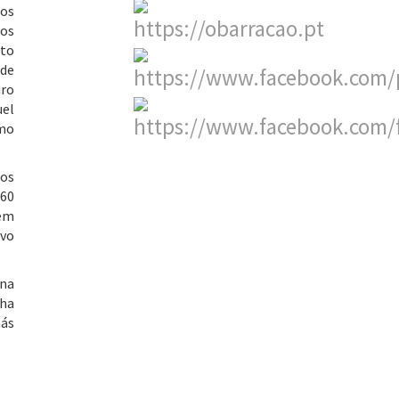
nos
nos
rto
 de
iro
uel
imo
ros
 60
 em
ivo
ana
cha
más