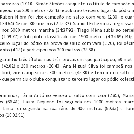
s barreiras (17.10). Simão Simões conquistou o título de campeão 
ampeão nos 200 metros (23.43) e subiu ao terceiro lugar do pódio 
. Rúben Nibra foi vice-campeão no salto com vara (2.30) e qua
4:34.64) 4e nos 800 metros (2:15.32). Samuel Echezuria a regressar
 nos 5000 metros marcha (34:37.92). Tiago Mêna subiu ao terce
(2:09.77) e foi quinto classificado nos 1500 metros (4:34.69). Mig
iro lugar do pódio na prova de salto com vara (2.20), foi déc
to (4.18) e participou nos 200 metros (28.68).
arantiu três títulos nas três provas em que participou; 60 met
s (42.82) e 200 metros (26.43). Ana Miguel Silva foi campeã nos
 elim), vice-campeã nos 300 metros (45.30) e terceira no salto
que permitiu o clube conquistar o terceiro lugar do pódio colect
mininos, Tânia António venceu o salto com vara (2.85), Mari
os (66.41), Laura Pequeno foi segunda nos 1000 metros mar
ís Lima foi segundo na sua série de 400 metros (59.35) e To
s (10:02.91).