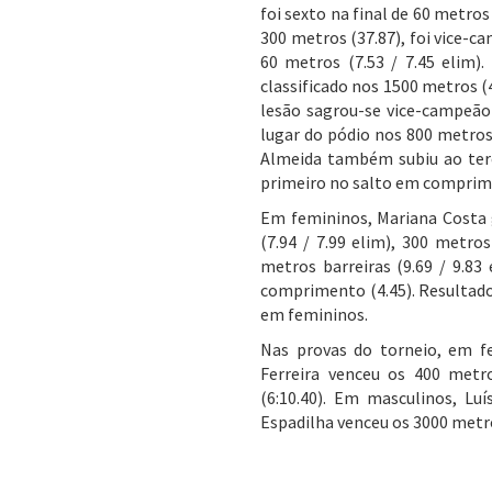
foi sexto na final de 60 metro
300 metros (37.87), foi vice-c
60 metros (7.53 / 7.45 elim)
classificado nos 1500 metros (
lesão sagrou-se vice-campeão
lugar do pódio nos 800 metros 
Almeida também subiu ao terce
primeiro no salto em comprimen
Em femininos, Mariana Costa g
(7.94 / 7.99 elim), 300 metro
metros barreiras (9.69 / 9.83
comprimento (4.45). Resultado 
em femininos.
Nas provas do torneio, em fe
Ferreira venceu os 400 metr
(6:10.40). Em masculinos, Lu
Espadilha venceu os 3000 metro