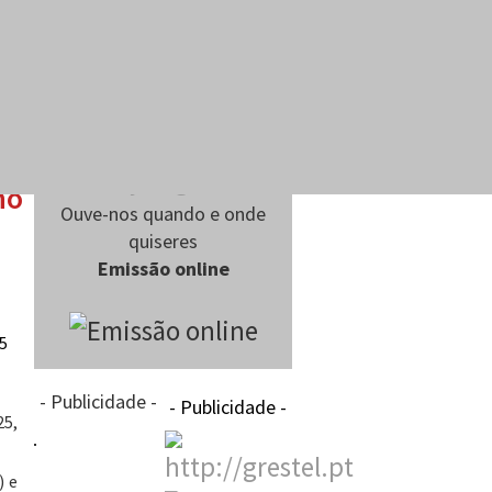
no
Ouve-nos quando e onde
quiseres
Emissão online
- Publicidade -
- Publicidade -
25,
) e