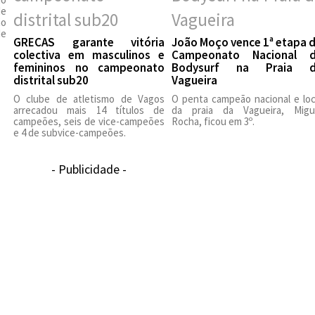
de
ão
de
GRECAS garante vitória
João Moço vence 1ª etapa 
colectiva em masculinos e
Campeonato Nacional 
femininos no campeonato
Bodysurf na Praia 
distrital sub20
Vagueira
O clube de atletismo de Vagos
O penta campeão nacional e loc
arrecadou mais 14 títulos de
da praia da Vagueira, Migu
campeões, seis de vice-campeões
Rocha, ficou em 3º.
e 4 de subvice-campeões.
- Publicidade -