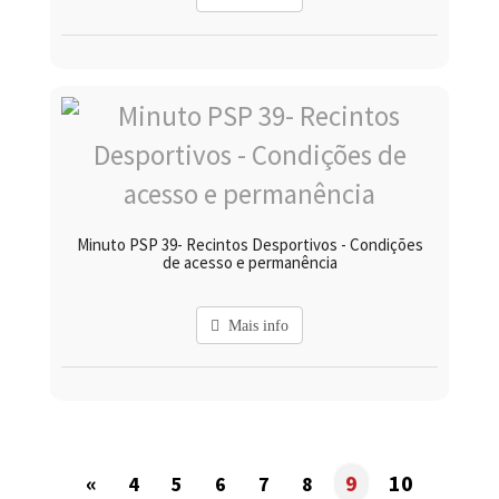
Minuto PSP 39- Recintos Desportivos - Condições
de acesso e permanência
Mais info
«
9
10
4
5
6
7
8