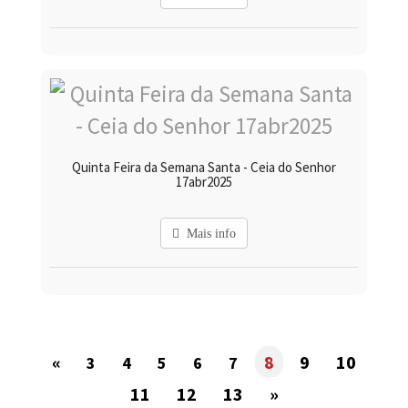
Quinta Feira da Semana Santa - Ceia do Senhor
17abr2025
Mais info
«
8
9
10
3
4
5
6
7
11
12
13
»