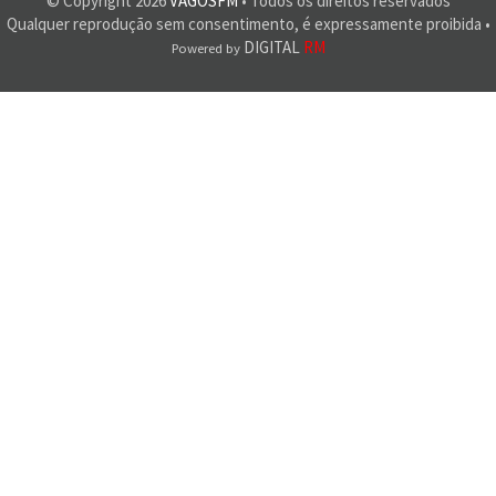
© Copyright
2026
VAGOSFM
• Todos os direitos reservados
Qualquer reprodução sem consentimento, é expressamente proibida •
DIGITAL
RM
Powered by