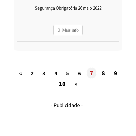
Segurança Obrigatória 26 maio 2022
Mais info
«
7
8
9
2
3
4
5
6
10
»
- Publicidade -