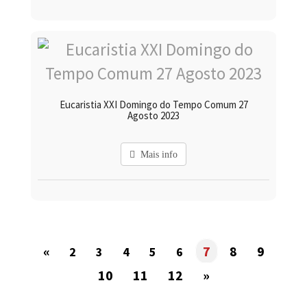
Eucaristia XXI Domingo do Tempo Comum 27
Agosto 2023
Mais info
«
7
8
9
2
3
4
5
6
10
11
12
»