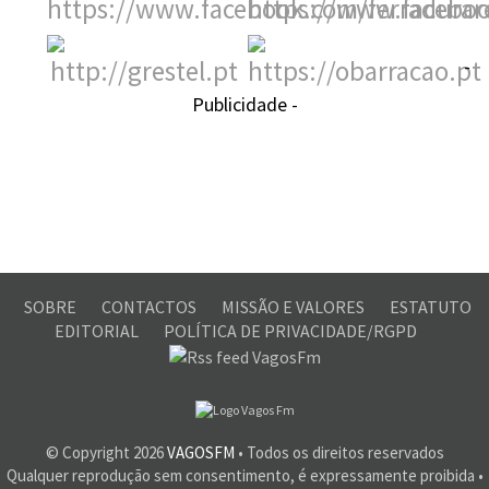
-
Publicidade -
SOBRE
CONTACTOS
MISSÃO E VALORES
ESTATUTO
EDITORIAL
POLÍTICA DE PRIVACIDADE/RGPD
© Copyright
2026
VAGOSFM
• Todos os direitos reservados
Qualquer reprodução sem consentimento, é expressamente proibida •