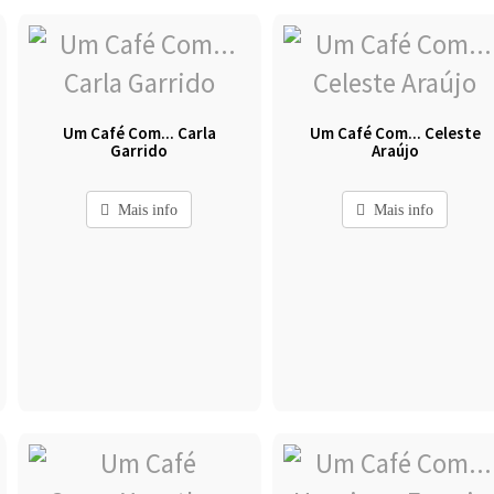
Um Café Com... Carla
Um Café Com... Celeste
Garrido
Araújo
Mais info
Mais info