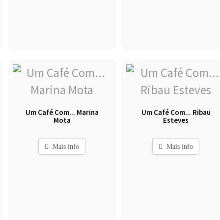
Um Café Com... Marina
Um Café Com... Ribau
Mota
Esteves
Mais info
Mais info