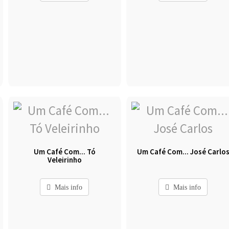
Um Café Com... Tó
Um Café Com... José Carlo
Veleirinho
Mais info
Mais info