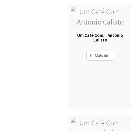
Um Café Com... António
Calisto
Mais info