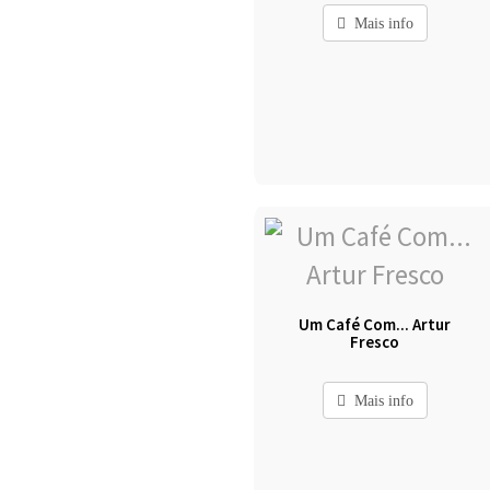
Mais info
Um Café Com... Artur
Fresco
Mais info