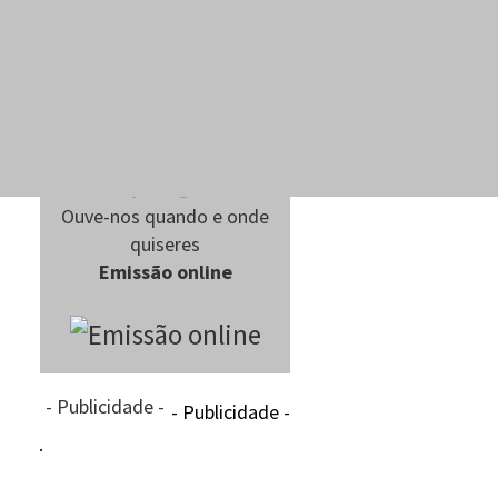
Ouve-nos quando e onde
quiseres
Emissão online
- Publicidade -
- Publicidade -