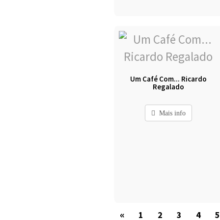
Um Café Com... Ricardo
Regalado
Mais info
«
1
2
3
4
5