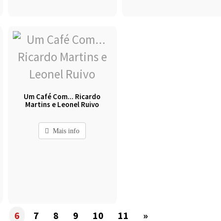
Um Café Com... Ricardo
Martins e Leonel Ruivo
Mais info
6
7
8
9
10
11
»