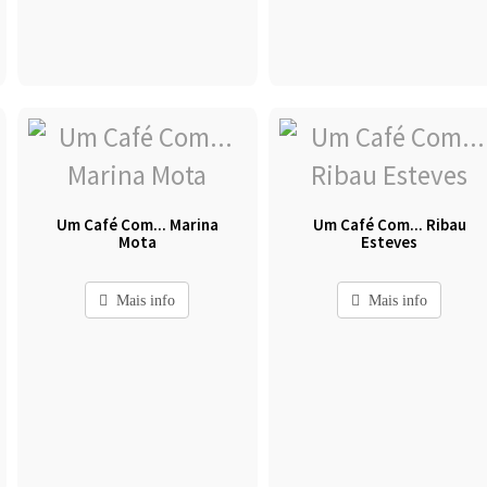
Um Café Com... Marina
Um Café Com... Ribau
Mota
Esteves
Mais info
Mais info