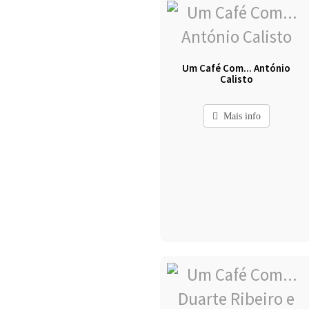
Um Café Com... António
Calisto
Mais info