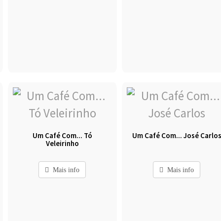
Um Café Com... Tó
Um Café Com... José Carlo
Veleirinho
Mais info
Mais info