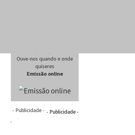
Ouve-nos quando e onde
quiseres
Emissão online
- Publicidade -
- Publicidade -