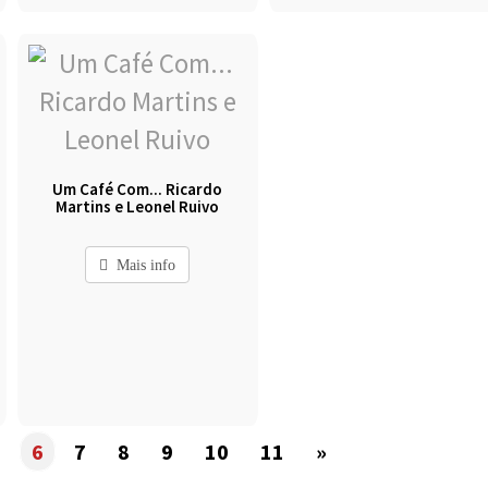
Um Café Com... Ricardo
Martins e Leonel Ruivo
Mais info
6
7
8
9
10
11
»