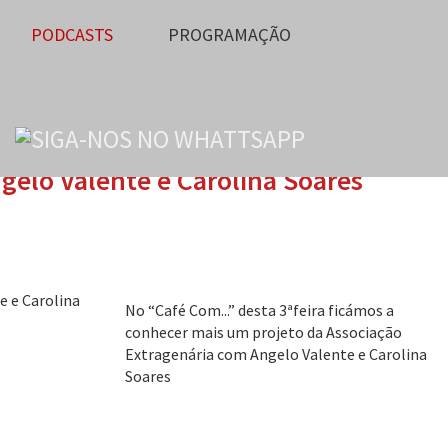
PODCASTS
PROGRAMAÇÃO
gelo Valente e Carolina Soares
No “Café Com...” desta 3ªfeira ficámos a
conhecer mais um projeto da Associação
Extragenária com Angelo Valente e Carolina
Soares