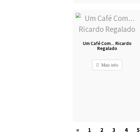
Um Café Com... Ricardo
Regalado
Mais info
«
1
2
3
4
5