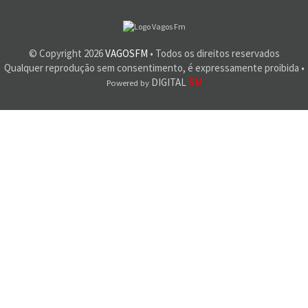
© Copyright
2026
VAGOSFM
• Todos os direitos reservados
Qualquer reprodução sem consentimento, é expressamente proibida •
DIGITAL
RM
Powered by