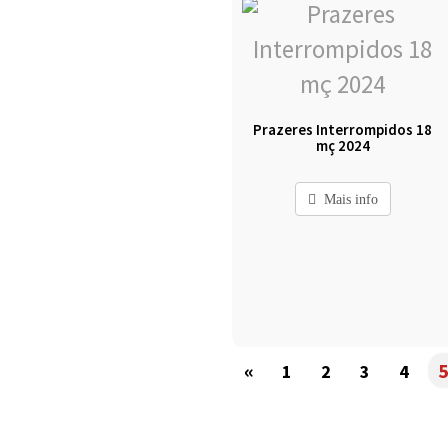
Prazeres Interrompidos 18
mç 2024
Mais info
«
1
2
3
4