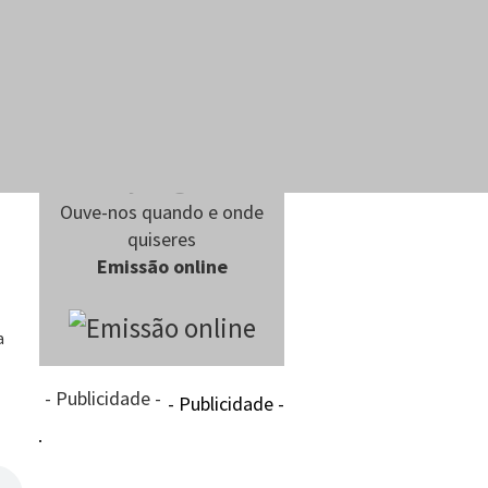
Ouve-nos quando e onde
quiseres
Emissão online
a
- Publicidade -
- Publicidade -