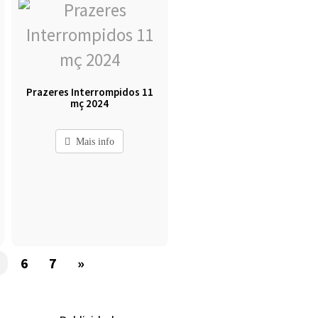
Prazeres Interrompidos 11
mç 2024
Mais info
5
6
7
»