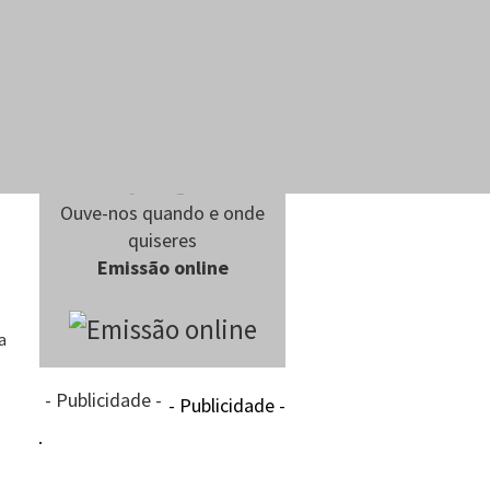
Ouve-nos quando e onde
quiseres
Emissão online
a
- Publicidade -
- Publicidade -