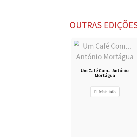
OUTRAS EDIÇÕE
Um Café Com... António
Mortágua
Mais info