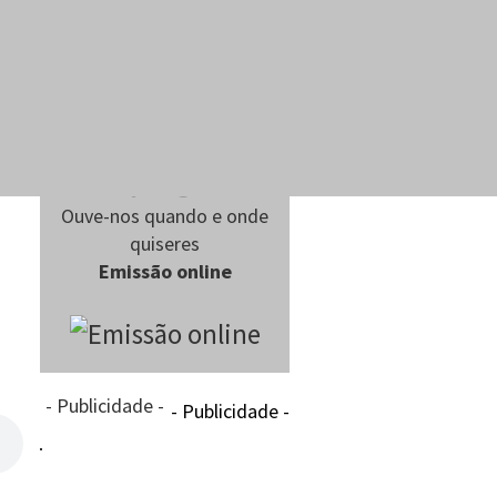
Ouve-nos quando e onde
quiseres
Emissão online
- Publicidade -
- Publicidade -