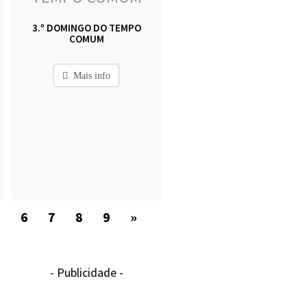
3.º DOMINGO DO TEMPO
COMUM
Mais info
5
6
7
8
9
»
- Publicidade -