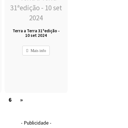
Terra a Terra 31ªedição -
10 set 2024
Mais info
5
6
»
- Publicidade -