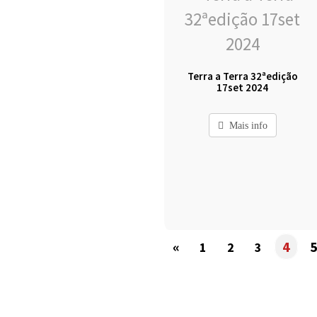
Terra a Terra 32ªedição
17set 2024
Mais info
«
4
1
2
3