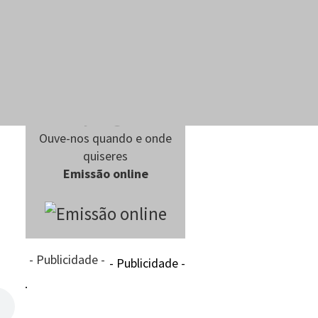
Ouve-nos quando e onde
quiseres
Emissão online
- Publicidade -
- Publicidade -