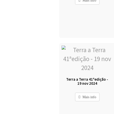
Mais info
Terra a Terra 41ªedição -
19 nov 2024
Mais info