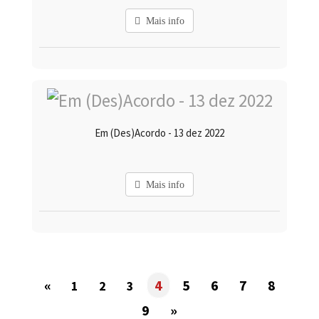
Mais info
Em (Des)Acordo - 13 dez 2022
Mais info
«
4
5
6
7
8
1
2
3
9
»