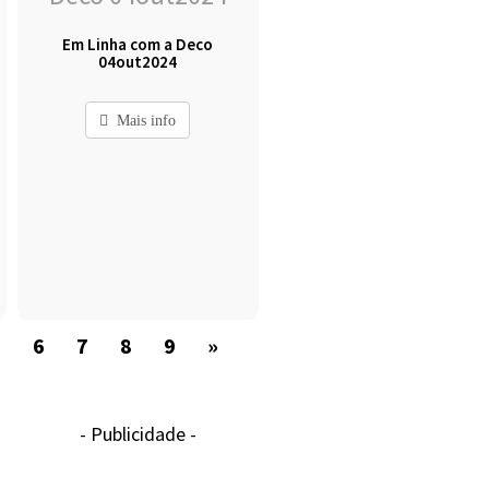
Em Linha com a Deco
04out2024
Mais info
5
6
7
8
9
»
- Publicidade -