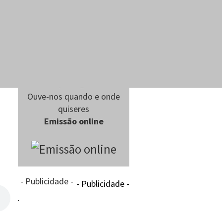
Ouve-nos quando e onde
quiseres
Emissão online
- Publicidade -
- Publicidade -