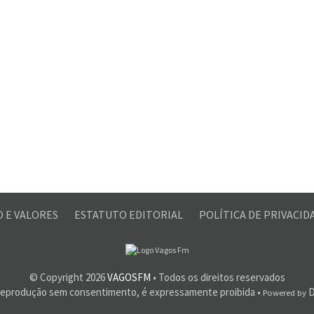
O E VALORES
ESTATUTO EDITORIAL
POLÍTICA DE PRIVACI
© Copyright
2026
VAGOSFM
• Todos os direitos reservados
reprodução sem consentimento, é expressamente proibida •
D
Powered by