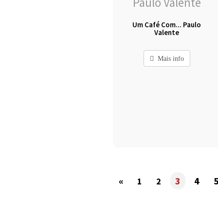
Um Café Com... Paulo
Valente
Mais info
«
3
4
1
2