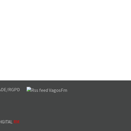
DADE/RGPD
IGITAL
RM