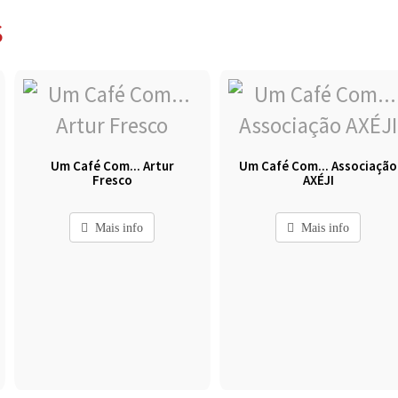
S
Um Café Com... Artur
Um Café Com... Associação
Fresco
AXÉJI
Mais info
Mais info