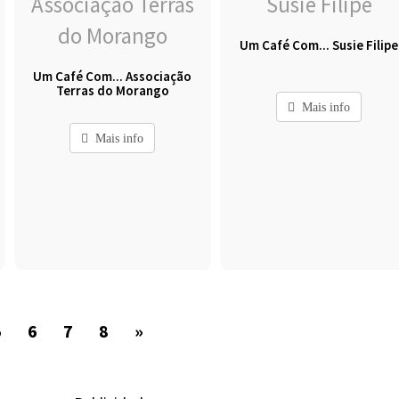
Um Café Com... Susie Filipe
Um Café Com... Associação
Terras do Morango
Mais info
Mais info
5
6
7
8
»