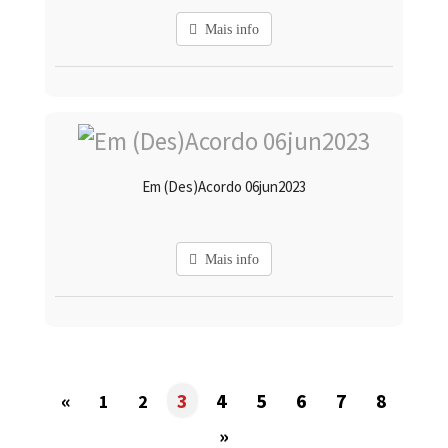
Mais info
Em (Des)Acordo 06jun2023
Mais info
«
3
4
5
6
7
8
1
2
»