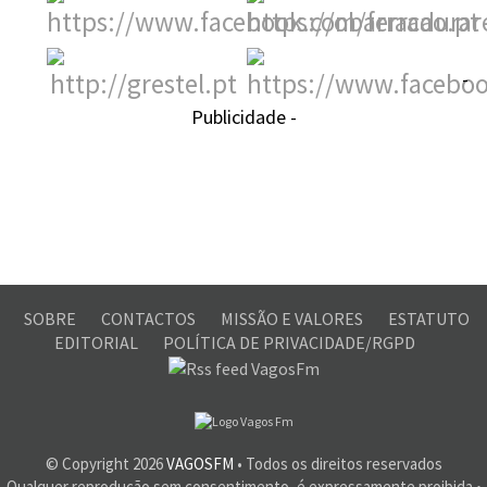
-
Publicidade -
SOBRE
CONTACTOS
MISSÃO E VALORES
ESTATUTO
EDITORIAL
POLÍTICA DE PRIVACIDADE/RGPD
© Copyright
2026
VAGOSFM
• Todos os direitos reservados
Qualquer reprodução sem consentimento, é expressamente proibida •