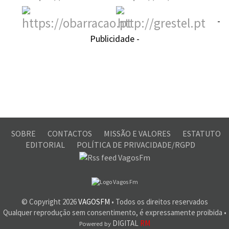
-
Publicidade -
SOBRE
CONTACTOS
MISSÃO E VALORES
ESTATUTO
EDITORIAL
POLÍTICA DE PRIVACIDADE/RGPD
© Copyright
2026
VAGOSFM
• Todos os direitos reservados
Qualquer reprodução sem consentimento, é expressamente proibida •
DIGITAL
RM
Powered by