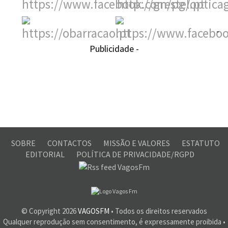
-
Publicidade -
SOBRE
CONTACTOS
MISSÃO E VALORES
ESTATUTO
EDITORIAL
POLÍTICA DE PRIVACIDADE/RGPD
© Copyright
2026
VAGOSFM
• Todos os direitos reservados
Qualquer reprodução sem consentimento, é expressamente proibida •