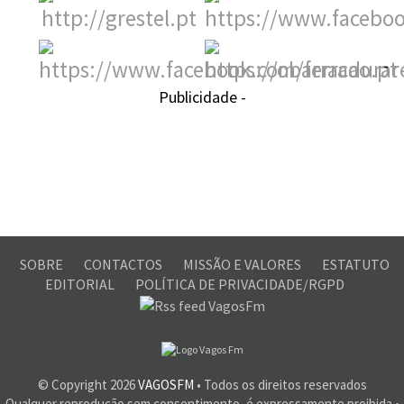
-
Publicidade -
SOBRE
CONTACTOS
MISSÃO E VALORES
ESTATUTO
EDITORIAL
POLÍTICA DE PRIVACIDADE/RGPD
© Copyright
2026
VAGOSFM
• Todos os direitos reservados
Qualquer reprodução sem consentimento, é expressamente proibida •