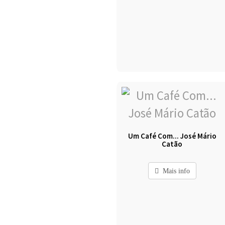
Um Café Com... José Mário
Catão
Mais info