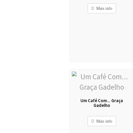
Mais info
Um Café Com... Graça
Gadelho
Mais info