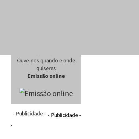
Ouve-nos quando e onde
quiseres
Emissão online
- Publicidade -
- Publicidade -