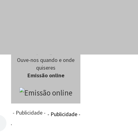
Ouve-nos quando e onde
quiseres
Emissão online
- Publicidade -
- Publicidade -