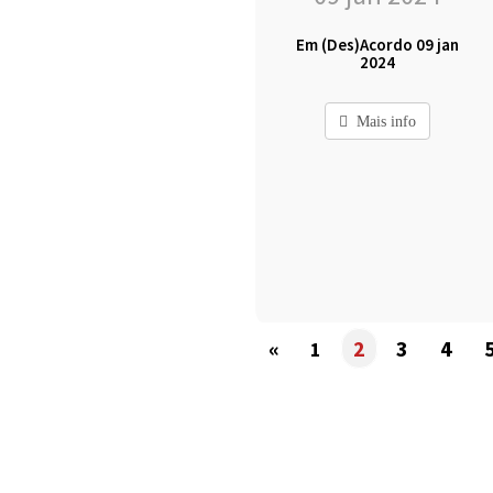
Em (Des)Acordo 09 jan
2024
Mais info
«
2
3
4
1