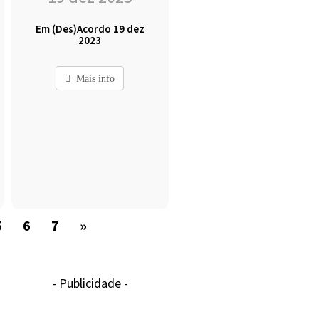
Em (Des)Acordo 19 dez
2023
Mais info
5
6
7
»
- Publicidade -