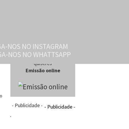
Ouve-nos quando e onde
quiseres
Emissão online
lo
- Publicidade -
- Publicidade -