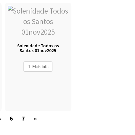
Solenidade Todos os
Santos 01nov2025
Mais info
5
6
7
»