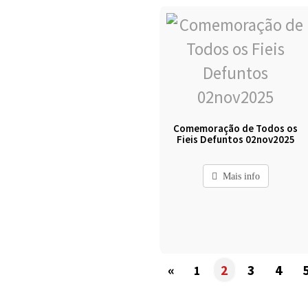
Comemoração de Todos os
Fieis Defuntos 02nov2025
Mais info
«
2
3
4
1