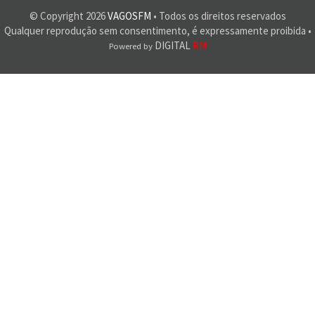
© Copyright
2026
VAGOSFM
• Todos os direitos reservados
Qualquer reprodução sem consentimento, é expressamente proibida •
DIGITAL
RM
Powered by