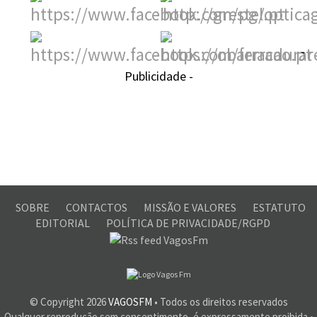
-
Publicidade -
SOBRE
CONTACTOS
MISSÃO E VALORES
ESTATUTO
EDITORIAL
POLÍTICA DE PRIVACIDADE/RGPD
© Copyright
2026
VAGOSFM
• Todos os direitos reservados
Qualquer reprodução sem consentimento, é expressamente proibida •