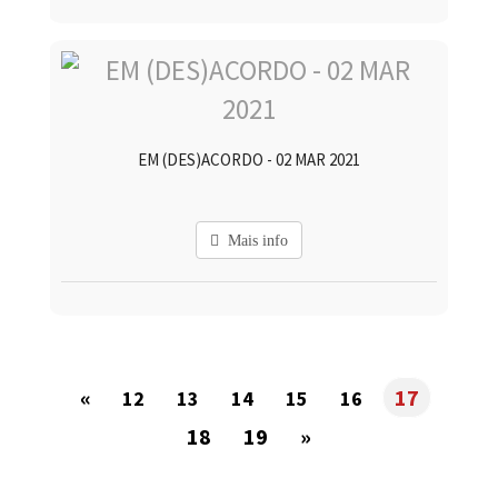
EM (DES)ACORDO - 02 MAR 2021
Mais info
«
17
12
13
14
15
16
18
19
»