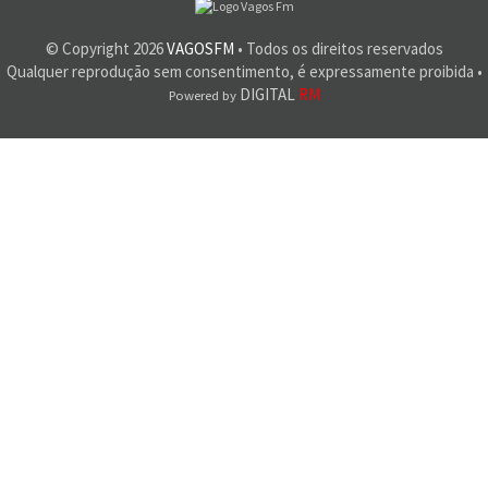
© Copyright
2026
VAGOSFM
• Todos os direitos reservados
Qualquer reprodução sem consentimento, é expressamente proibida •
DIGITAL
RM
Powered by