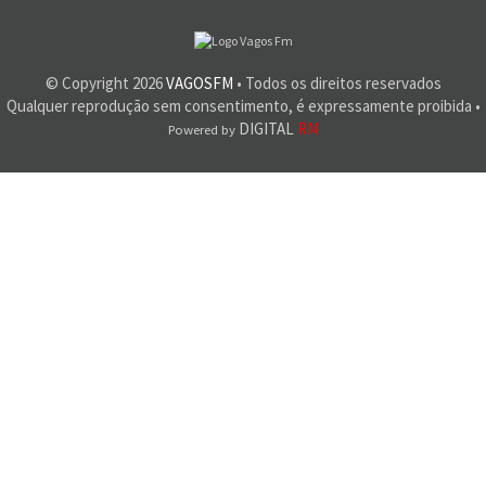
© Copyright
2026
VAGOSFM
• Todos os direitos reservados
Qualquer reprodução sem consentimento, é expressamente proibida •
DIGITAL
RM
Powered by