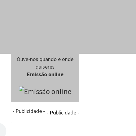
Ouve-nos quando e onde
quiseres
Emissão online
- Publicidade -
- Publicidade -