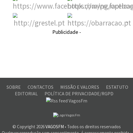
-
Publicidade -
SOBRE
CONTACTOS
MISSÃO E VALORES
ESTATUTO
EDITORIAL
POLÍTICA DE PRIVACIDADE/RGPD
© Copyright
2026
VAGOSFM
• Todos os direitos reservados
Qualquer reprodução sem consentimento, é expressamente proibida •