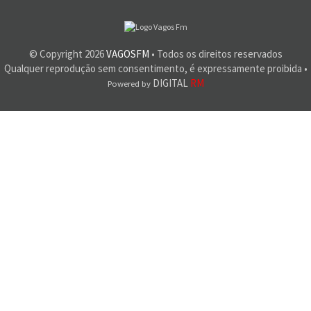
© Copyright
2026
VAGOSFM
• Todos os direitos reservados
Qualquer reprodução sem consentimento, é expressamente proibida •
DIGITAL
RM
Powered by