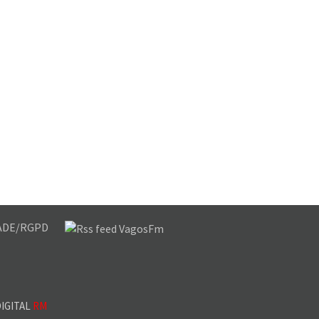
DADE/RGPD
IGITAL
RM