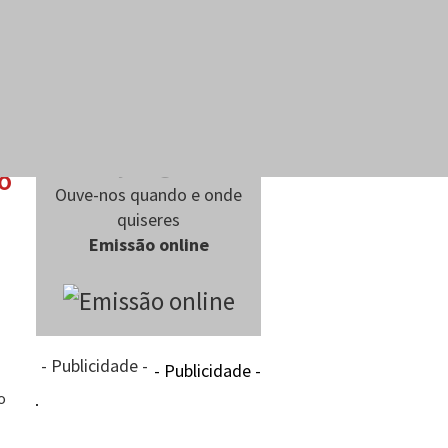
io
Ouve-nos quando e onde
quiseres
Emissão online
- Publicidade -
- Publicidade -
o