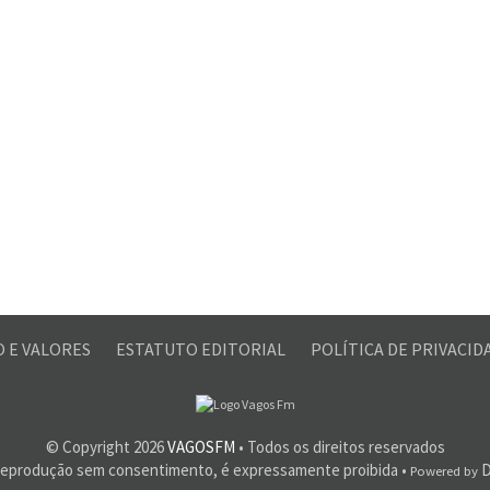
O E VALORES
ESTATUTO EDITORIAL
POLÍTICA DE PRIVACI
© Copyright
2026
VAGOSFM
• Todos os direitos reservados
reprodução sem consentimento, é expressamente proibida •
D
Powered by