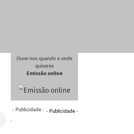
Ouve-nos quando e onde
quiseres
Emissão online
- Publicidade -
- Publicidade -