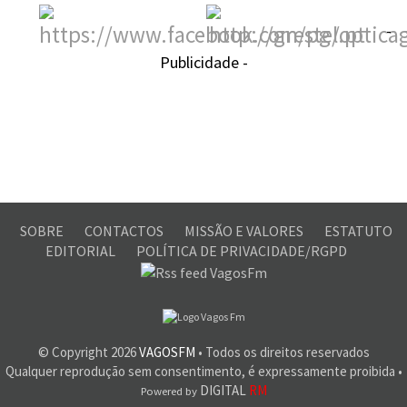
-
Publicidade -
SOBRE
CONTACTOS
MISSÃO E VALORES
ESTATUTO
EDITORIAL
POLÍTICA DE PRIVACIDADE/RGPD
© Copyright
2026
VAGOSFM
• Todos os direitos reservados
Qualquer reprodução sem consentimento, é expressamente proibida •
DIGITAL
RM
Powered by