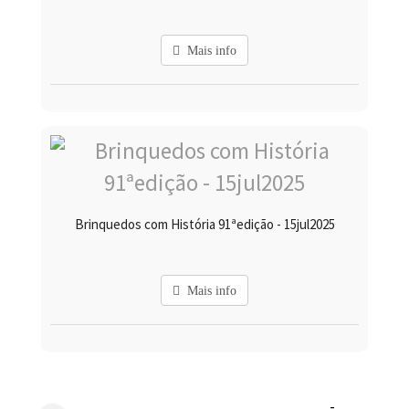
Mais info
Brinquedos com História 91ªedição - 15jul2025
Mais info
-