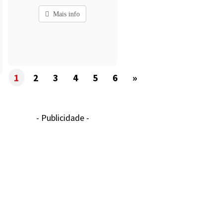
Mais info
1
2
3
4
5
6
»
- Publicidade -