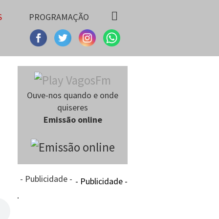
S
PROGRAMAÇÃO
Ouve-nos quando e onde
quiseres
Emissão online
- Publicidade -
- Publicidade -