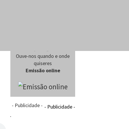
Ouve-nos quando e onde
quiseres
Emissão online
- Publicidade -
- Publicidade -