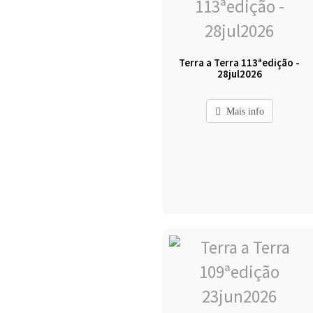
Terra a Terra 113ªedição -
28jul2026
Mais info