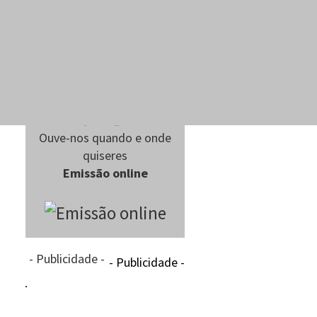
Ouve-nos quando e onde
quiseres
Emissão online
- Publicidade -
- Publicidade -