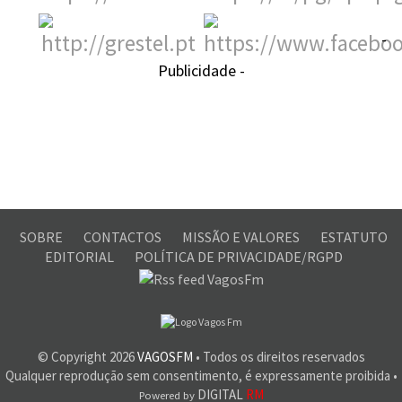
-
Publicidade -
SOBRE
CONTACTOS
MISSÃO E VALORES
ESTATUTO
EDITORIAL
POLÍTICA DE PRIVACIDADE/RGPD
© Copyright
2026
VAGOSFM
• Todos os direitos reservados
Qualquer reprodução sem consentimento, é expressamente proibida •
DIGITAL
RM
Powered by