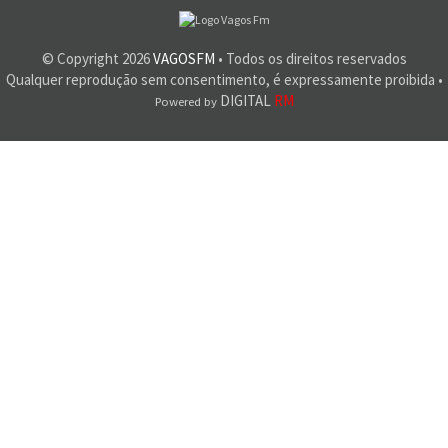
© Copyright
2026
VAGOSFM
• Todos os direitos reservados
Qualquer reprodução sem consentimento, é expressamente proibida •
DIGITAL
RM
Powered by