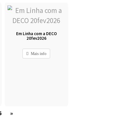
Em Linha com a DECO
20fev2026
Mais info
6
»