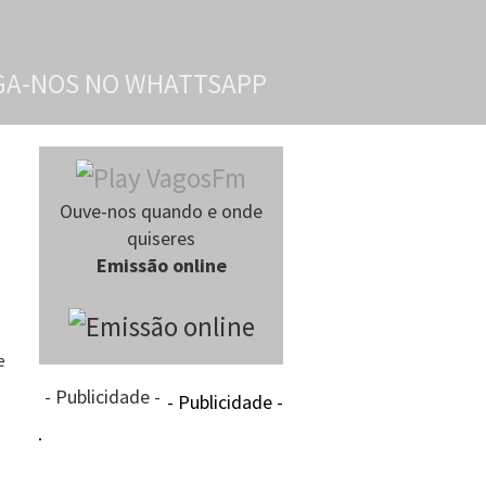
Ouve-nos quando e onde
quiseres
Emissão online
e
- Publicidade -
- Publicidade -