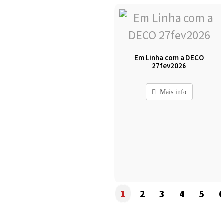
Em Linha com a DECO
27fev2026
Mais info
1
2
3
4
5