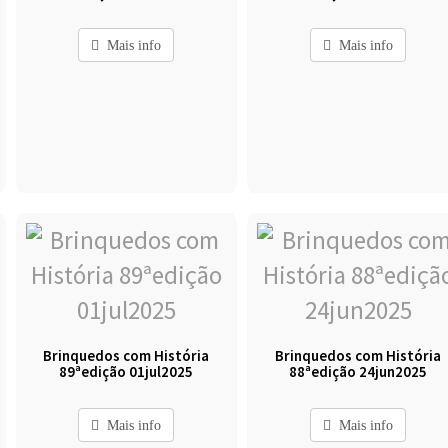
Mais info
Mais info
Brinquedos com História
Brinquedos com História
89ªedição 01jul2025
88ªedição 24jun2025
Mais info
Mais info