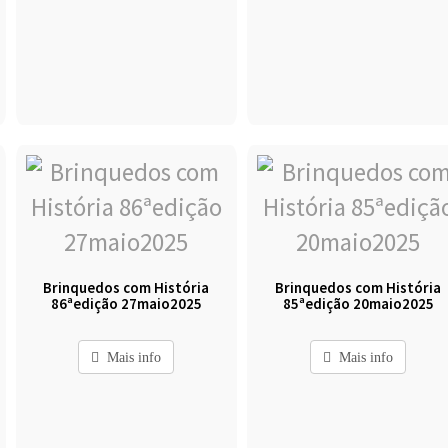
Brinquedos com História
Brinquedos com História
86ªedição 27maio2025
85ªedição 20maio2025
Mais info
Mais info