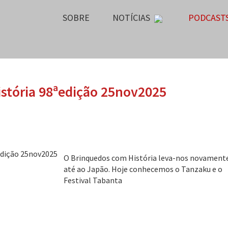
SOBRE
NOTÍCIAS
PODCAST
stória 98ªedição 25nov2025
O Brinquedos com História leva-nos novament
até ao Japão. Hoje conhecemos o Tanzaku e o
Festival Tabanta