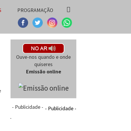
S
PROGRAMAÇÃO
Ouve-nos quando e onde
quiseres
Emissão online
e
- Publicidade -
- Publicidade -