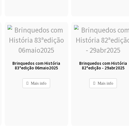
Brinquedos com História
Brinquedos com História
83ªedição 06maio2025
82ªedição - 29abr2025
Mais info
Mais info