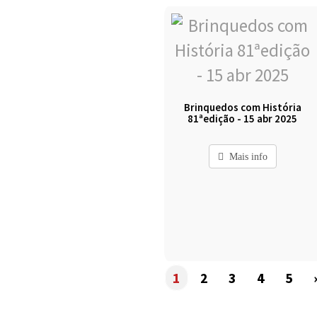
Brinquedos com História
81ªedição - 15 abr 2025
Mais info
1
2
3
4
5