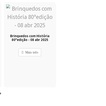
Brinquedos com História
80ªedição - 08 abr 2025
Mais info
»