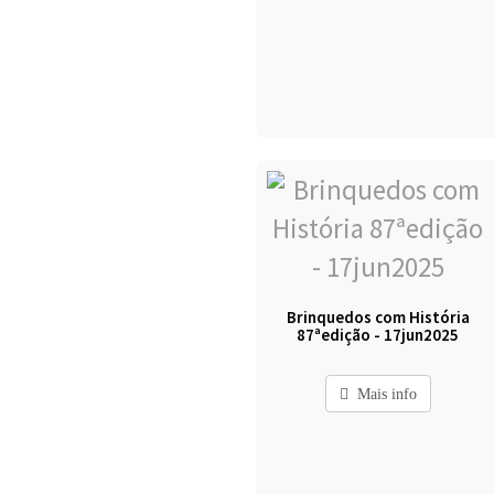
Brinquedos com História
87ªedição - 17jun2025
Mais info