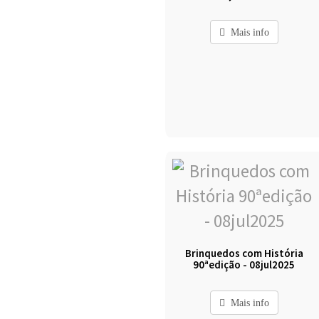
Mais info
Brinquedos com História
90ªedição - 08jul2025
Mais info