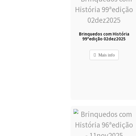
Brinquedos com História
99ªedição 02dez2025
Mais info