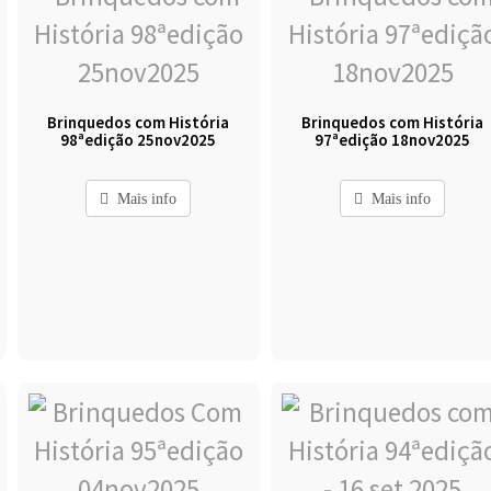
Brinquedos com História
Brinquedos com História
98ªedição 25nov2025
97ªedição 18nov2025
Mais info
Mais info